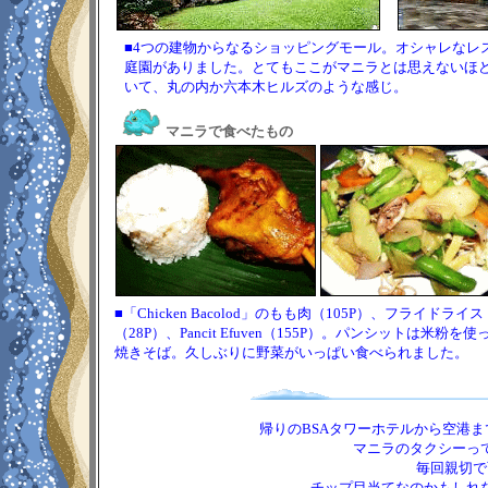
■4つの建物からなるショッピングモール。オシャレなレ
庭園がありました。とてもここがマニラとは思えないほど
いて、丸の内か六本木ヒルズのような感じ。
マニラで食べたもの
■「Chicken Bacolod」のもも肉（105P）、フライドライス
（28P）、Pancit Efuven（155P）。パンシットは米粉を使
焼きそば。久しぶりに野菜がいっぱい食べられました。
帰りのBSAタワーホテルから空港ま
マニラのタクシーっ
毎回親切で
チップ目当てなのかもしれ