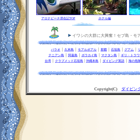
アロナビーチ滞在記TOP
ホテル編
イワシの大群に大興奮！セブ島・モア
｜
｜
｜
｜
｜
｜
パラオ
久米島
モアルボアル
那覇
石垣島
グアム
｜
｜
｜
｜
テニアン島
阿嘉島
ボラカイ島
マクタン島
ギリ・トラワ
｜
|
｜
｜
台湾
クラブメッド石垣島
沖縄本島
ダイビング英語
海の危
Copyright(C)
ダイビン