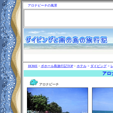
アロナビーチの風景
HOME
>
ボホール島旅行記TOP
>
ホテル
>
ダイビング
>
アロ
アロナビーチ