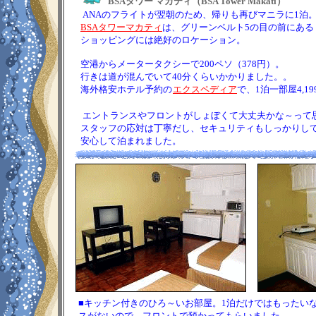
BSAタワー マカティ（BSA Tower Makati）
ANAのフライトが翌朝のため、帰りも再びマニラに1泊
BSAタワーマカティ
は、グリーンベルト5の目の前にある
ショッピングには絶好のロケーション。
空港からメータータクシーで200ペソ（378円）。
行きは道が混んでいて40分くらいかかりました。。
海外格安ホテル予約の
エクスペディア
で、1泊一部屋4,19
エントランスやフロントがしょぼくて大丈夫かな～って
スタッフの応対は丁寧だし、セキュリティもしっかりし
安心して泊まれました。
■キッチン付きのひろ～いお部屋。1泊だけではもったい
スがないので、フロントで預かってもらいました。