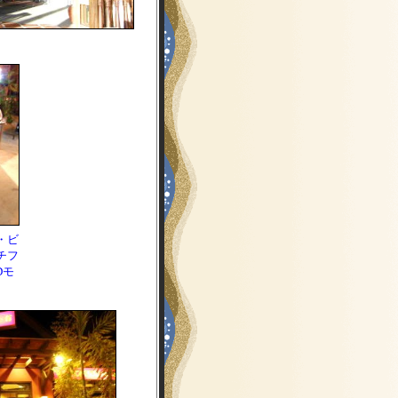
・ビ
チフ
Dモ