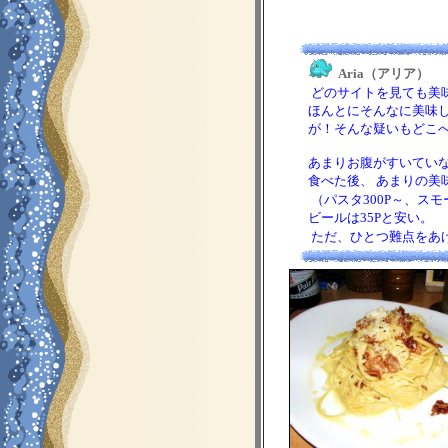
Aria（アリア）
どのサイトを見ても美
ほんとにそんなに美味し
が！そんな疑いもどこへ
あまりお腹がすいていな
食べた後、 あまりの美
（パスタ300P～、スモ
ビールは35Pと安い。
ただ、ひとつ難点をあ