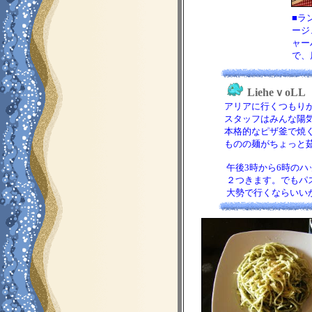
■ラ
ージ
ャー
で、
LieheｖoLL
アリアに行くつもりが、
スタッフはみんな陽気
本格的なピザ釜で焼くピ
ものの麺がちょっと茹で
午後3時から6時のハッ
２つきます。でもパスタ
大勢で行くならいいかも