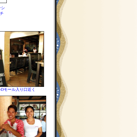
ンシ
チ
いDモール入り口近く