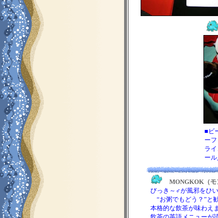
■ビ
ーフ
ライ
ール
MONGKOK（
びっき～♂が風邪をひい
“お粥でもどう？”と勧
本格的な飲茶が味わえます。
飲茶の英語メニューが読