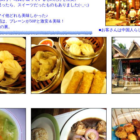
たら、スイーツだったものもありました(~_~;)
イ他どれも美味しかった♪
は、プレーンが50Pと激安＆美味！
の裏。
■お客さんは中国人ら