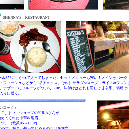
SHENNA'S RESTAURANT
ール35Pに引かれて入ってしまった。セットメニューも安い！メインをポーク
・フィッシュなどから1品チョイス。それにサラダorスープ、ライスorフレン
、デザートにフルーツがついて170P。味付けはどれも同じで甘辛系。場所は
入り口近く。
モンコック）
てしまい、ショップのYUKAさんが
めてくれた中華料理店。
（飲茶85～130P)
めず、写真が載っているものだけを注文。