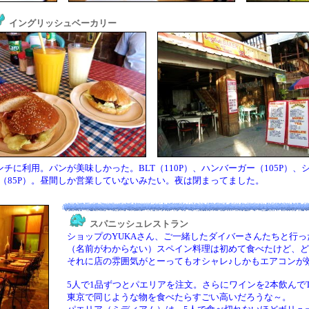
イングリッシュベーカリー
ンチに利用。パンが美味しかった。BLT（110P）、ハンバーガー（105P）、
（85P）。昼間しか営業していないみたい。夜は閉まってました。
スパニッシュレストラン
ショップのYUKAさん、ご一緒したダイバーさんたちと行っ
（名前がわからない）スペイン料理は初めて食べたけど、ど
それに店の雰囲気がとーってもオシャレ♪しかもエアコンが
5人で1品ずつとパエリアを注文。さらにワインを2本飲んでTOTA
東京で同じような物を食べたらすごい高いだろうな～。