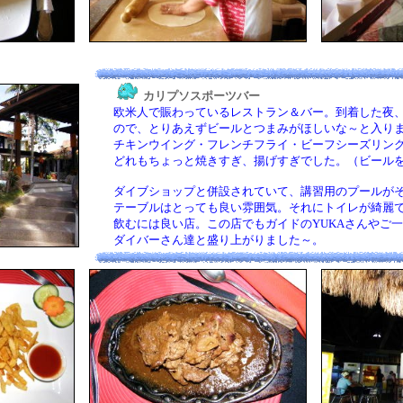
カリプソスポーツバー
欧米人で賑わっているレストラン＆バー。到着した夜
ので、とりあえずビールとつまみがほしいな～と入りま
チキンウイング・フレンチフライ・ビーフシーズリング
どれもちょっと焼きすぎ、揚げすぎでした。（ビールを飲
ダイブショップと併設されていて、講習用のプールがそ
テーブルはとっても良い雰囲気。それにトイレが綺麗で
飲むには良い店。この店でもガイドのYUKAさんやご一
ダイバーさん達と盛り上がりました～。