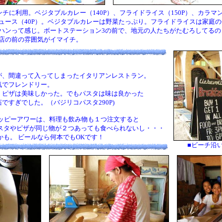
ンチに利用。ベジタブルカレー（140P）、フライドライス（150P）、カラマ
ュース（40P）。ベジタブルカレーは野菜たっぷり。フライドライスは家庭の
ハンって感じ。ボートステーション3の前で、地元の人たちがたむろしてるの
店の前の雰囲気がイマイチ。
間違って入ってしまったイタリアンレストラン。
でフレンドリー。
ザは美味しかった。でもパスタは味は良かった
すぎでした。（バジリコパスタ290P)
ピーアワーは、料理も飲み物も１つ注文すると
やピザが同じ物が２つあっても食べられないし・・・
。 ビールなら何本でもOKです！
■ビーチ沿