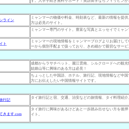
す。入学手続き無料サポート！英語留学ならフィリピンが
ミャンマーの物価や料金、時刻表など、最新の情報を提供
ンライン
方は必見のサイト。
ミャンマー専門のサイト。豊富な写真とエッセイでミャン
ミャンマーの現地情報をミャンマーブログよりお届けして
イト
ーから個別手配まで扱っており、きめ細かで親切なサービ
成都からラサチベット、麗江雲南、シルクロードへの観光
姑娘山等に興味のある方は必見！
ちょっとした中国語、ホテル、旅行記、現地情報など中国
方にお伝えしたい中国情報サイトです。
タイ旅行記と宿、交通、治安などの旅情報、タイ料理紹介
旅行記
タイ旅行に興味があるけどあと一歩踏み出せない方を後押
きます.com
イト。