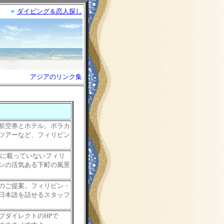
ダイビング＆恋人探し
アジアのリンク集
航空券とホテル。ボラカ
ツアーなど、フィリピン
ドに載っていないフィリ
ンの活気ある下町の風景
のご提案。フィリピン・
日本語を話せるスタッフ
ブダイレクトのHPで