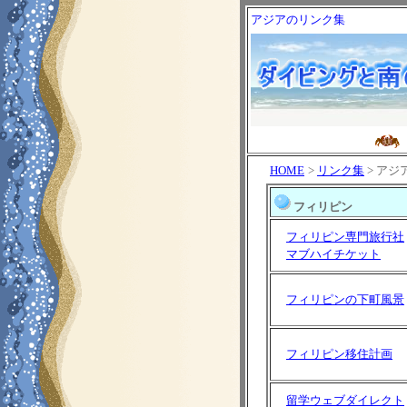
アジアのリンク集
HOME
>
リンク集
> アジ
フィリピン
フィリピン専門旅行社
マブハイチケット
フィリピンの下町風景
フィリピン移住計画
留学ウェブダイレクト