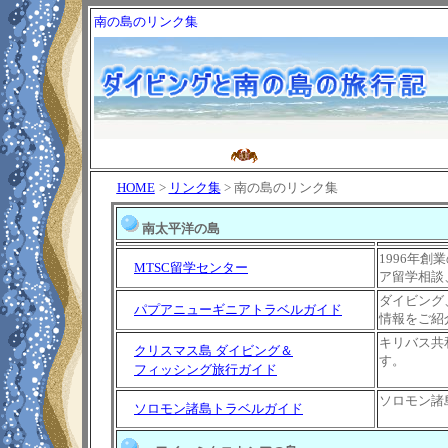
南の島のリンク集
HOME
>
リンク集
> 南の島のリンク集
南太平洋の島
1996年
MTSC留学センター
ア留学相談
ダイビング
パプアニューギニアトラベルガイド
情報をご紹
キリバス共
クリスマス島 ダイビング＆
す。
フィッシング旅行ガイド
ソロモン諸
ソロモン諸島トラベルガイド