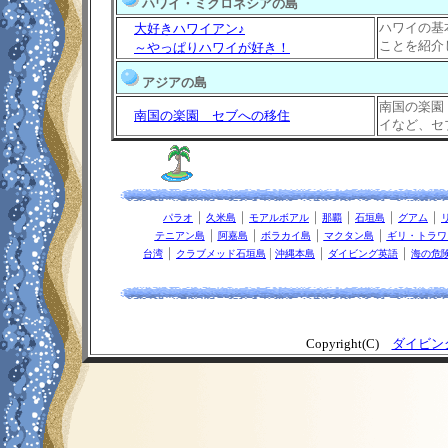
ハワイ・ミクロネシアの島
ハワイの基
大好きハワイアン♪
ことを紹介
～やっぱりハワイが好き！
アジアの島
南国の楽園
南国の楽園 セブへの移住
イなど、セ
｜
｜
｜
｜
｜
｜
パラオ
久米島
モアルボアル
那覇
石垣島
グアム
｜
｜
｜
｜
テニアン島
阿嘉島
ボラカイ島
マクタン島
ギリ・トラワ
｜
|
｜
｜
台湾
クラブメッド石垣島
沖縄本島
ダイビング英語
海の危
Copyright(C)
ダイビン