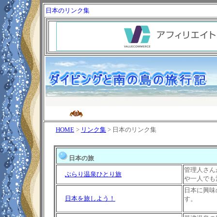
日本のリンク集
HOME
>
リンク集
> 日本のリンク集
日本の旅
管理人さん
ぶらり温泉ひとり旅
や一人でも
日本に興味
日本を旅しよう！
す。