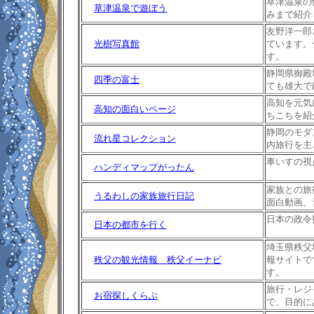
草津温泉の
草津温泉で遊ぼう
みまで紹介
友野洋一郎
光樹写真館
ています。
す。
静岡県御殿
四季の富士
ても雄大で
高知を元気
高知の面白いページ
ちこちを紹
静岡のモダ
流れ星コレクション
内旅行を主
車いすの視
ハンディマップがったん
家族との旅
うるわしの家族旅行日記
面白動画、
日本の政令
日本の都市を行く
埼玉県秩父
秩父の観光情報 秩父イーナビ
報サイトで
す。
旅行・レジ
お宿探しくらぶ
で、目的に