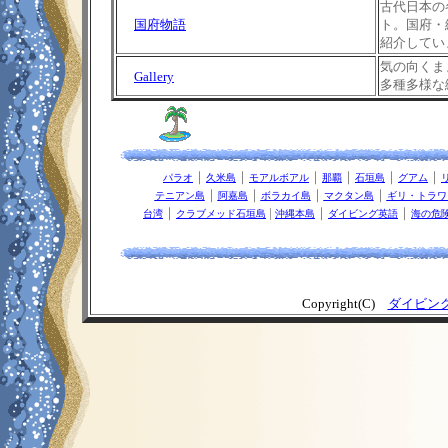
古代日本の
国府物語
ト。国府・
紹介してい
気の向くま
Gallery
多種多様な
｜
｜
｜
｜
｜
｜
パラオ
久米島
モアルボアル
那覇
石垣島
グアム
｜
｜
｜
｜
テニアン島
阿嘉島
ボラカイ島
マクタン島
ギリ・トラワ
｜
|
｜
｜
台湾
クラブメッド石垣島
沖縄本島
ダイビング英語
海の危
Copyright(C)
ダイビン