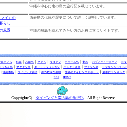
沖縄を中心に南の島の旅行記を載せています。
西表島の伝統や歴史について詳しく説明しています。
カマイ）の
暮らし
の風景
沖縄の離島を訪れてみたい方のお役に立つサイトです。
｜
｜
｜
｜
｜
｜
｜
｜
アルボアル
那覇
石垣島
グアム
リロアン
ボホール島
北谷
パプアニューギニア
ロタ
｜
｜
｜
｜
｜
ボラカイ島
マクタン島
ギリ・トラワンガン
パングラオ島
ブナケン島
ラフリン＆ラスベ
|
｜
｜
｜
｜
沖縄本島
ダイビング英語
海の危険な生物
世界のダイビングスポット
勝手にランキング
｜
BBS
HOME
Copyright(C)
ダイビングと南の島の旅行記
All Right Reserve