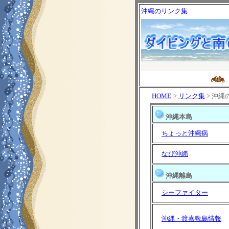
沖縄のリンク集
HOME
>
リンク集
> 沖縄
沖縄本島
ちょっと沖縄病
なび沖縄
沖縄離島
シーファイター
沖縄・渡嘉敷島情報