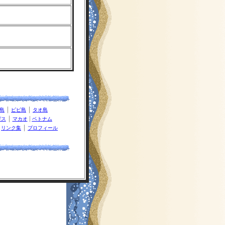
｜
｜
島
ピピ島
タオ島
｜
|
ガス
マカオ
ベトナム
|
｜
リンク集
プロフィール