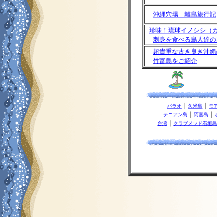
沖縄穴場 離島旅行記
珍味！琉球イノシシ（
刺身を食べる島人達の
超貴重な古き良き沖縄
竹富島をご紹介
｜
｜
パラオ
久米島
モ
｜
｜
テニアン島
阿嘉島
｜
台湾
クラブメッド石垣島