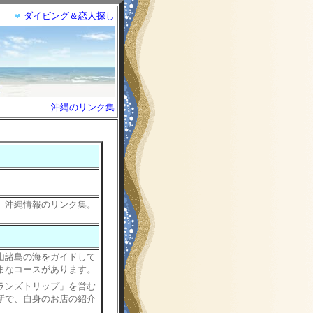
ダイビング＆恋人探し
沖縄のリンク集
、沖縄情報のリンク集。
山諸島の海をガイドして
まなコースがあります。
ランズトリップ」を営む
新で、自身のお店の紹介