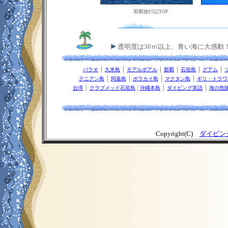
那覇旅行記TOP
透明度は30ｍ以上、青い海に大感動
｜
｜
｜
｜
｜
｜
パラオ
久米島
モアルボアル
那覇
石垣島
グアム
｜
｜
｜
｜
テニアン島
阿嘉島
ボラカイ島
マクタン島
ギリ・トラワ
｜
|
｜
｜
台湾
クラブメッド石垣島
沖縄本島
ダイビング英語
海の危
Copyright(C)
ダイビン