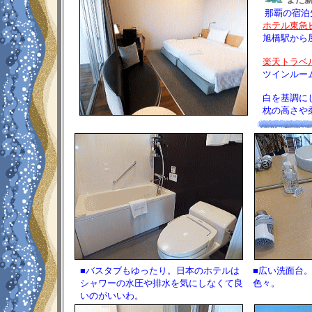
那覇の宿泊
ホテル東急
旭橋駅から屋
楽天トラベ
ツインルームが
白を基調にし
枕の高さや柔
■バスタブもゆったり。日本のホテルは
■広い洗面台
シャワーの水圧や排水を気にしなくて良
色々。
いのがいいわ。