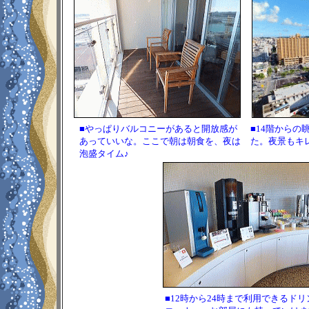
■やっぱりバルコニーがあると開放感が
■14階からの
あっていいな。ここで朝は朝食を、夜は
た。夜景もキ
泡盛タイム♪
■12時から24時まで利用できるドリ