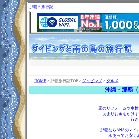
那覇＊旅行記
HOME
>
那覇旅行記TOP >
ダイビング
>
グルメ
沖縄・那覇（2
家のリフォームや車検
あまりお金をかけず
行き
那覇ならANAのマ
訳あってお安く