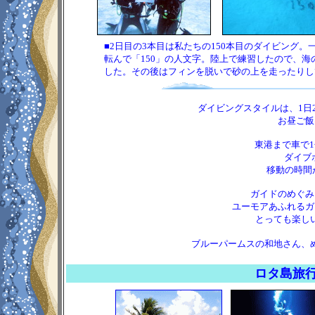
■2日目の3本目は私たちの150本目のダイビング
転んで「150」の人文字。陸上で練習したので、
した。その後はフィンを脱いで砂の上を走ったりし
ダイビングスタイルは、1日
お昼ご飯
東港まで車で
ダイブポ
移動の時間が
ガイドのめぐみ
ユーモアあふれるガ
とっても楽し
ブルーパームスの和地さん、めぐ
ロタ島旅