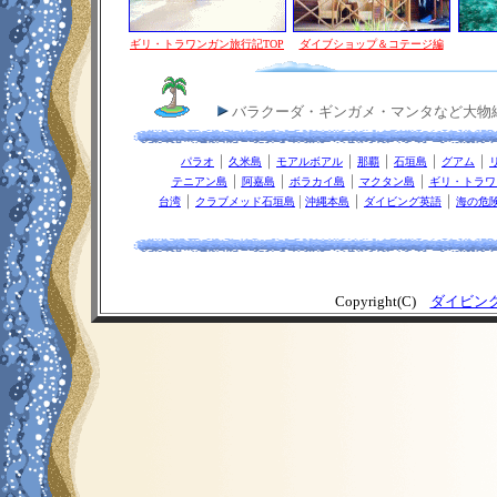
ギリ・トラワンガン旅行記TOP
ダイブショップ＆コテージ編
バラクーダ・ギンガメ・マンタなど大物
｜
｜
｜
｜
｜
｜
パラオ
久米島
モアルボアル
那覇
石垣島
グアム
｜
｜
｜
｜
テニアン島
阿嘉島
ボラカイ島
マクタン島
ギリ・トラワ
｜
|
｜
｜
台湾
クラブメッド石垣島
沖縄本島
ダイビング英語
海の危
Copyright(C)
ダイビン