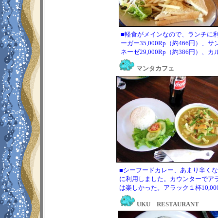
■軽食がメインなので、ランチに
ーガー35,000Rp（約466円）、
ネーゼ29,000Rp（約386円）、カ
マンタカフェ
■シーフードカレー、あまり辛く
に利用しました。カウンターでア
は楽しかった。アラック１杯10,000
UKU RESTAURANT