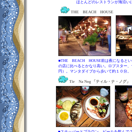
ほとんどの
レストラン
が海沿い
THE BEACH HOUSE
■THE BEACH HOUSE前は夜にな
の店に比べるとかなり高い。ロブスター、サテー
円）。マンタダイブから歩いて約１０分。
Tir Na Nog 「ティル・ナ・ノグ」
■スナッパーとプラウン、ビールを飲んで２人で