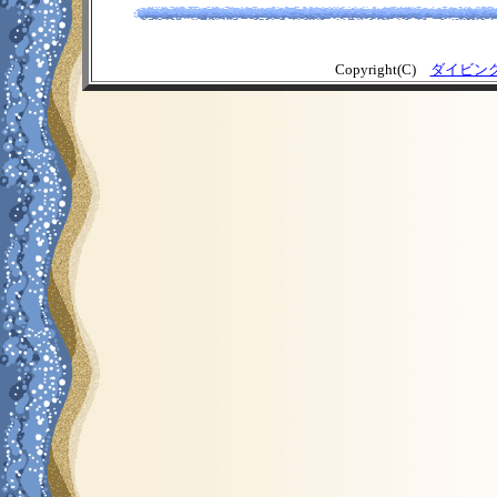
Copyright(C)
ダイビン