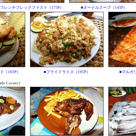
■フレンチブレックファスト（175P）
■ヌードルスープ（145P）
（165P）
■フライドライス（195P）
■マルガリ
e Corner）