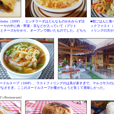
chiladas（200P）、エンチラーダはどんなものかわからず注
■朝ごはんに食
ィーヤの中に肉・野菜・豆などが入っていて（ブリト
ックファスト（
スとチーズがかかり、オーブンで焼いたものでした。どちら
ィリングの方が
ヌードルスープ（160P）、ラストフィリングのは具が多すぎで、マルコサスの
がなさすぎ。ここのヌードルスープが量がちょうど良くて美味しかった。
 Restaurant）