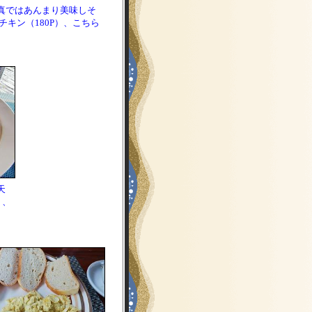
真ではあんまり美味しそ
キン（180P）、こちら
天
）、