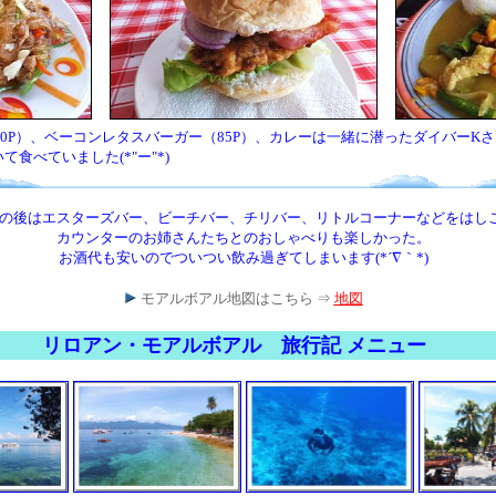
00P）、ベーコンレタスバーガー（85P）、カレーは一緒に潜ったダイバーK
食べていました(*"ー"*)
の後はエスターズバー、ビーチバー、チリバー、リトルコーナーなどをはし
カウンターのお姉さんたちとのおしゃべりも楽しかった。
お酒代も安いのでついつい飲み過ぎてしまいます(*´∇｀*)
モアルボアル地図はこちら ⇒
地図
リロアン・モアルボアル 旅行記 メニュー