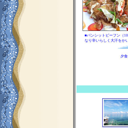
■パンシットビーフン（1
なり辛いらしく大汗をかいて
夕食