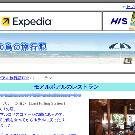
セブ
アル旅行記TOP
> レストラン
モアルボアルのレストラン
ーション（Last Filling Station）
入りの店。
ルコサスコテージの間にあるので、
ご飯を食べてからホテルに戻ったり、
ました。