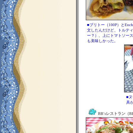
■ブリトー（100P）とEn
文したんだけど、トルテ
ー？）、上にトマトソー
も美味しかった。
■
具
BB'sレストラン（BB's