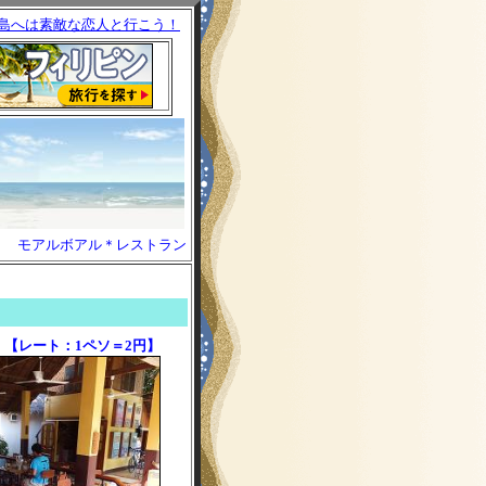
島へは素敵な恋人と行こう！
モアルボアル＊レストラン
【レート：1ペソ＝2円】