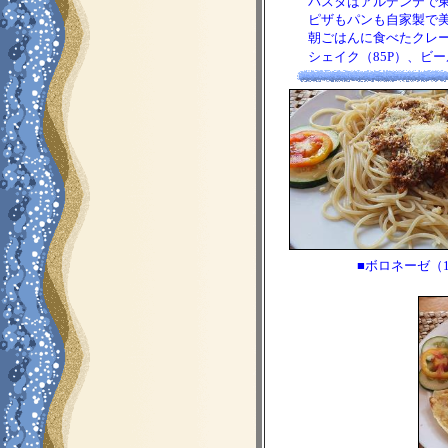
パスタはアルデンテで東
ピザもパンも自家製で美
朝ごはんに食べたクレープ
シェイク（85P）、ビール
■ボロネーゼ（1