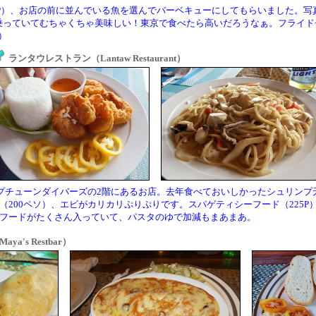
0P）、お店の前に並んでいる魚を選んでバーベキューにしてもらいました。写
っていてむちゃくちゃ美味しい！東京で食べたら高いだろうなぁ。フライドチ
）
ランタウレストラン（Lantaw Restaurant）
プチューンダイバーズの2階にあるお店。去年食べておいしかったシュリンプ
（200ペソ）、エビがカリカリぷりぷりです。スパゲティシーフード（225P
フードがたくさん入っていて、パスタのゆで加減もまあまあ。
a's Restbar）