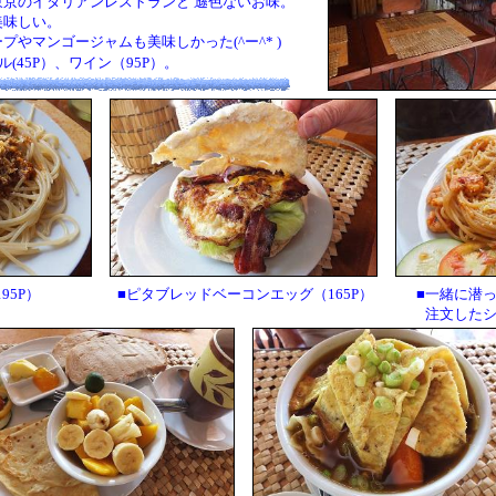
京のイタリアンレストランと 遜色ないお味。
味しい。
やマンゴージャムも美味しかった(^ー^* )
(45P）、ワイン（95P）。
95P）
■ピタブレッドベーコンエッグ（165P）
■一緒に潜
注文した