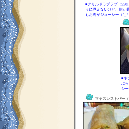
■グリルドラプラプ（55
うに見えないけど、脂が乗
もお肉がジューシー（^_^
■ネ
ぷら
シー
マヤズレストバー（May