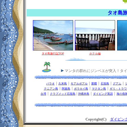
タオ島
タオ島旅行記TOP
ホテル編
マンタの群れにジンベエが突入！タイ
｜
｜
｜
｜
｜
｜
パラオ
久米島
モアルボアル
那覇
石垣島
グアム
｜
｜
｜
｜
テニアン島
阿嘉島
ボラカイ島
マクタン島
ギリ・トラワ
｜
|
｜
｜
台湾
クラブメッド石垣島
沖縄本島
ダイビング英語
海の危
Copyright(C)
ダイビン