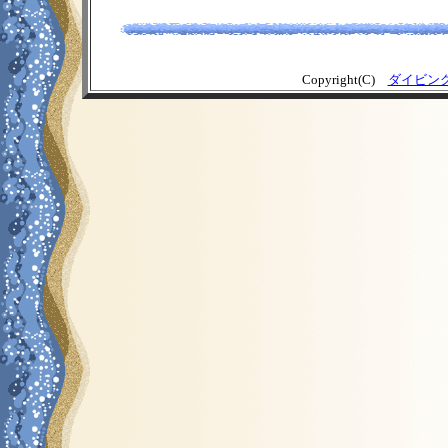
Copyright(C)
ダイビン