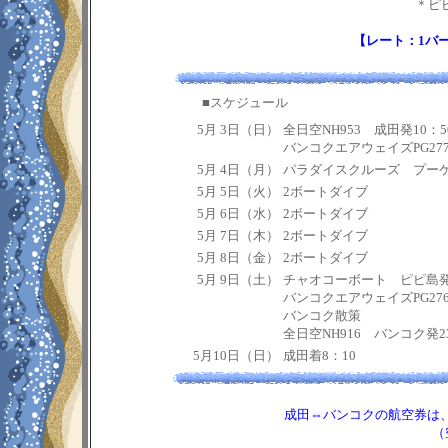
＊ピ
【レート：1バーツ＝
■スケジュール
5月 3日（日）
全日空NH953 成田発10：5
バンコクエアウェイズPG277
5月 4日（月）
パラダイスクルーズ プーケッ
5月 5日（火）
2ボートダイブ
5月 6日（水）
2ボートダイブ
5月 7日（木）
2ボートダイブ
5月 8日（金）
2ボートダイブ
5月 9日（土）
チャオコーボート ピピ島発9：
バンコクエアウェイズPG276
バンコク散策
全日空NH916 バンコク発23
5月10日（日）
成田着8：10
成田⇔バンコクの航空券は
（