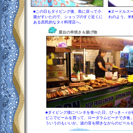
■この日もダイビング後、島に戻って小
■ヌードルス
腹がすいたので、ショップのすぐ近くに
れのよう。米
ある庶民的なタイ料理店へ。
屋台の串焼き＆揚げ物
■ダイビング後にペンネを食べた日、びっき～♂
ビニでビールを買って、ローダラムビーチで夕食
ういうのもいいか。波の音を聞きながらのビール