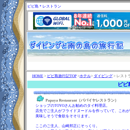
ピピ島＊レストラン
HOME
>
ピピ島旅行記TOP
>
ホテル
>
ダイビング
> レストラ
ピピ
Papaya Restaurant（パパイヤレストラン）
ショップのTOYOさんお勧めのタイ料理店。
店先でご主人がフライドヌードルを作っていて、これが
美味しそうで食欲をそそります。
ここのご主人、山崎邦正にそっくり。