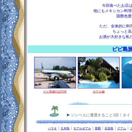
今回食べたお店は
他にもメキシカン料理
国際色豊
ただ、全体的に料
ちょっと高
お酒が大好きな私た
ピピ島旅
ピピ島旅行記TOP
ホテル編
ジンベエに遭遇すること3回！タイ
｜
｜
｜
｜
｜
｜
パラオ
久米島
モアルボアル
那覇
石垣島
グアム