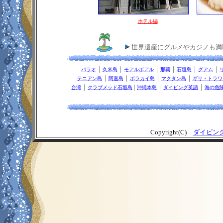
ホテル編
世界遺産にグルメやカジノも満
｜
｜
｜
｜
｜
｜
パラオ
久米島
モアルボアル
那覇
石垣島
グアム
｜
｜
｜
｜
テニアン島
阿嘉島
ボラカイ島
マクタン島
ギリ・トラワ
｜
|
｜
｜
台湾
クラブメッド石垣島
沖縄本島
ダイビング英語
海の危
Copyright(C)
ダイビン