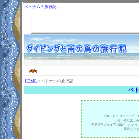
ベトナム＊旅行記
HOME
> ベトナムの旅行記
ベ
グルメにショッピング、
いろいろな楽し
世界遺産のホイアンほか、ハノイ
写真とと